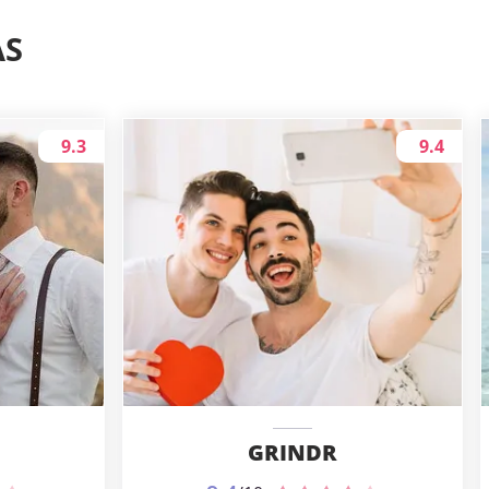
AS
9.3
9.4
GRINDR