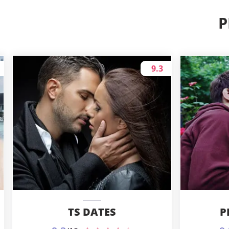
P
9.3
TS DATES
P