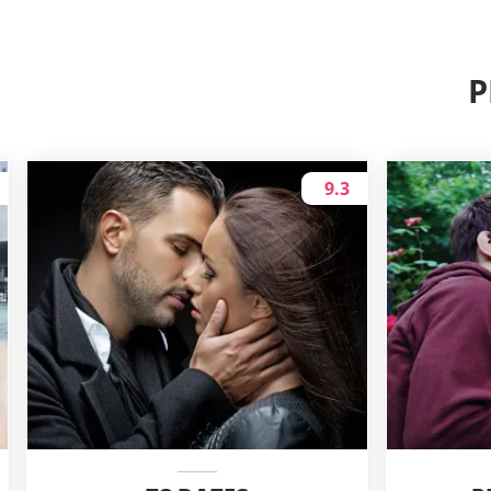
P
9.3