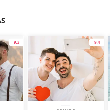
AS
9.3
9.4