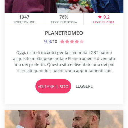
1947
78%
9.2
SINGLE ONLINE
TASSO DI RISPOSTA
TASSO DI VISITA
PLANETROMEO
9.3
/10
Oggi, i siti di incontri per la comunità LGBT hanno
acquisito molta popolarità e Planetromeo è diventato
uno dei preferiti. Questo sito è diventato uno dei più
ricercati quando si pianificano appuntamenti con
uomini gay che vogliono fare nuove amicizie. Gli
incontri d'amore possono essere raggiunti anche
LEGGERE
VISITARE IL SITO
attraverso questo sito di incontri. Questi siti di
incontri transessuali sono stati creati...