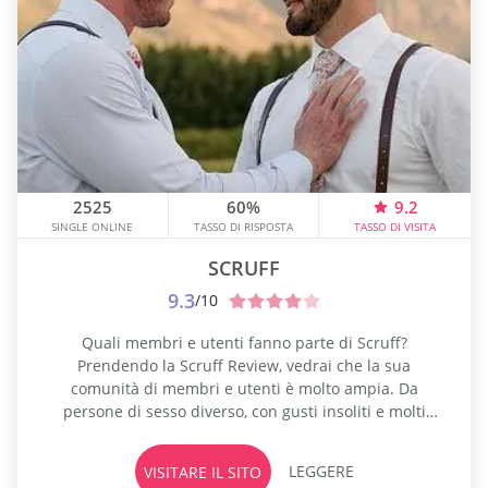
2525
60%
9.2
SINGLE ONLINE
TASSO DI RISPOSTA
TASSO DI VISITA
SCRUFF
9.3
/10
Quali membri e utenti fanno parte di Scruff?
Prendendo la Scruff Review, vedrai che la sua
comunità di membri e utenti è molto ampia. Da
persone di sesso diverso, con gusti insoliti e molti
altri, troverai lì in un unico posto. Persone gay,
transessuali, persone transgender e in cerca di diversi
LEGGERE
VISITARE IL SITO
tipi di attività all'interno delle loro comunità sono