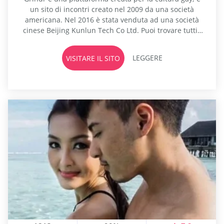
un sito di incontri creato nel 2009 da una società
americana. Nel 2016 è stata venduta ad una società
cinese Beijing Kunlun Tech Co Ltd. Puoi trovare tutti i
tipi di uomini di diverse dimensioni, colori, età
all'interno di un limite geografico. Questo sito di
LEGGERE
VISITARE IL SITO
incontri transessuali ha quasi 3,6...