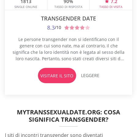
1813
90%
7.2
SINGLE ONLINE
TASSO DI RISPOSTA
TASSO DI VISITA
TRANSGENDER DATE
8.3
/10
Le persone transgender non si identificano con il
genere con cui sono nate, ma al contrario, il che
significa che la loro identità non è legata al sesso della
loro nascita. Pertanto, sono stati creati diversi siti di
incontri transessuali per aiutare questa comunità a
lasciar andare le proprie paure. Con il passare degli
LEGGERE
VISITARE IL SITO
anni, queste persone sono state altamente...
MYTRANSSEXUALDATE.ORG: COSA
SIGNIFICA TRANSGENDER?
I siti di incontri transgender sono diventati