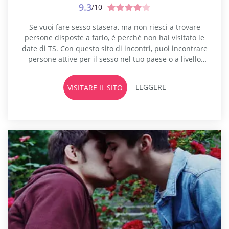
9.3
/10
Se vuoi fare sesso stasera, ma non riesci a trovare
persone disposte a farlo, è perché non hai visitato le
date di TS. Con questo sito di incontri, puoi incontrare
persone attive per il sesso nel tuo paese o a livello
internazionale. Puoi fare videochiamate o ricevere
foto porno di queste persone che sono molto calde
LEGGERE
VISITARE IL SITO
come te ora. Se...