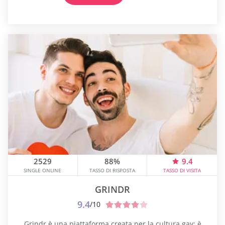
presenti...
2529
88%
9.4
SINGLE ONLINE
TASSO DI RISPOSTA
TASSO DI VISITA
GRINDR
9.4
/10
Grindr è una piattaforma creata per la cultura gay; è