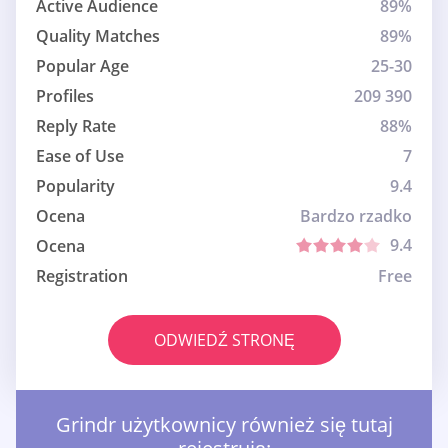
Active Audience
89%
Quality Matches
89%
Popular Age
25-30
Profiles
209 390
Reply Rate
88%
Ease of Use
7
Popularity
9.4
Ocena
Bardzo rzadko
9.4
Ocena
Registration
Free
ODWIEDŹ STRONĘ
Grindr użytkownicy również się tutaj