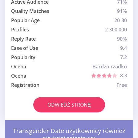
Active Audience
71%
Quality Matches
91%
Popular Age
20-30
Profiles
2 300 000
Reply Rate
90%
Ease of Use
9.4
Popularity
7.2
Ocena
Bardzo rzadko
8.3
Ocena
Registration
Free
ODWIEDŹ STRONĘ
Transgender Date użytkownicy również