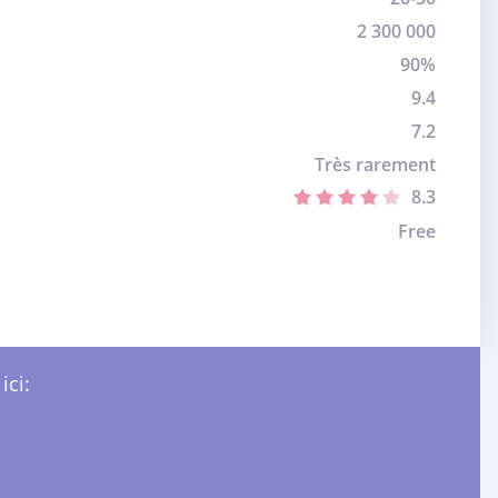
2 300 000
90%
9.4
7.2
Très rarement
8.3
Free
ici: