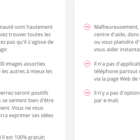
unauté sont hautement
Malheureusement, ce
siez trouver toutes les
centre d'aide, donc
ez pas qu'il s'agisse de
ou vous plaindre d'
gir.
vous aider instant
00 images assorties
Il n'a pas d'applic
e les autres à mieux les
téléphone partout o
via la page Web de 
rrez seront positifs
Il n'y a pas d'optio
s se sentent bien d'être
par e-mail.
ient. Vous ne vous
urra exprimer ses idées
il est 100% gratuit;