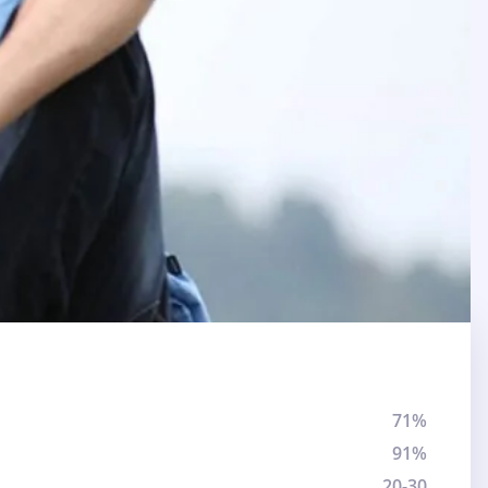
71%
91%
20-30