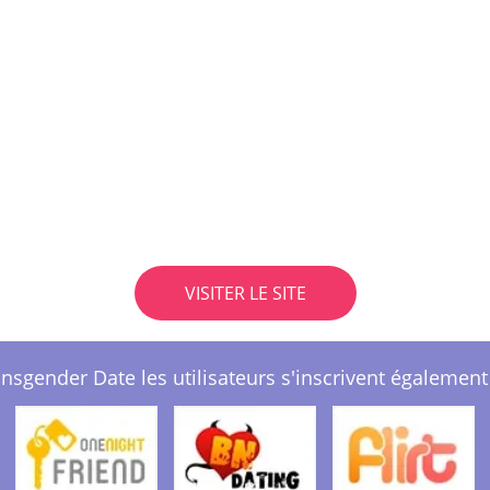
VISITER LE SITE
nsgender Date les utilisateurs s'inscrivent également 