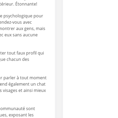
ntérieur. Étonnante!
ide psychologique pour
endez-vous avec
montrer aux gens, mais
vec eux sans aucune
er tout faux profil qui
 que chacun des
ur parler à tout moment
rend également un chat
s visages et ainsi mieux
e communauté sont
ues, exposant les